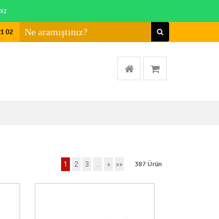
niz
01 02
387
Ürün
1
2
3
..
»
»»
a Yok