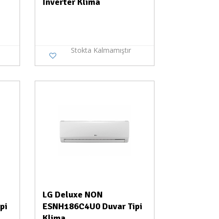
İnverter Klima
Stokta Kalmamıştır
a Yok
LG Deluxe NON
pi
ESNH186C4U0 Duvar Tipi
Klima