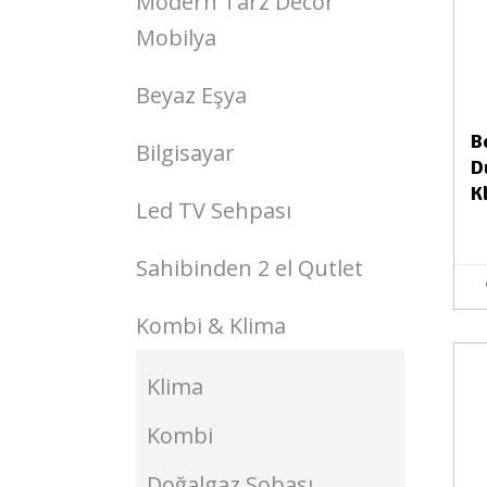
Modern Tarz Decor
Mobilya
Beyaz Eşya
B
Bilgisayar
D
K
Led TV Sehpası
Sahibinden 2 el Qutlet
Kombi & Klima
Stokta Yok
Klima
Kombi
Doğalgaz Sobası