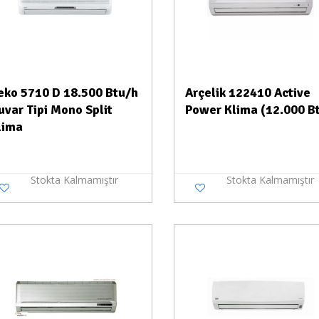
eko 5710 D 18.500 Btu/h
Arçelik 122410 Active
uvar Tipi Mono Split
Power Klima (12.000 B
lima
Stokta Kalmamıştır
Stokta Kalmamıştır
Stokta Yok
Stokt