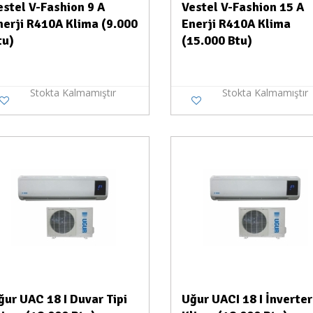
estel V-Fashion 9 A
Vestel V-Fashion 15 A
nerji R410A Klima (9.000
Enerji R410A Klima
tu)
(15.000 Btu)
Stokta Kalmamıştır
Stokta Kalmamıştır
Stokta Yok
Stokt
ğur UAC 18 I Duvar Tipi
Uğur UACI 18 I İnverter