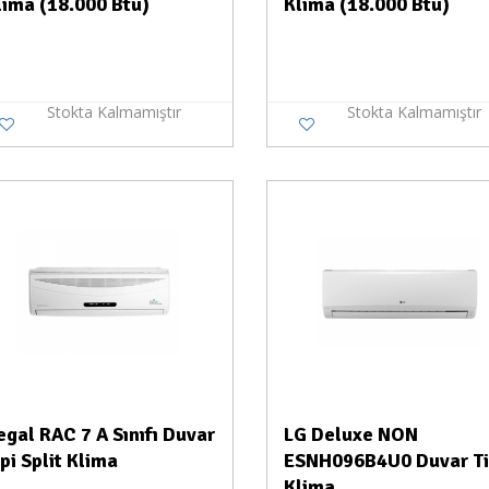
lima (18.000 Btu)
Klima (18.000 Btu)
Stokta Kalmamıştır
Stokta Kalmamıştır
Stokta Yok
Stokt
egal RAC 7 A Sınıfı Duvar
LG Deluxe NON
ipi Split Klima
ESNH096B4U0 Duvar Ti
Klima