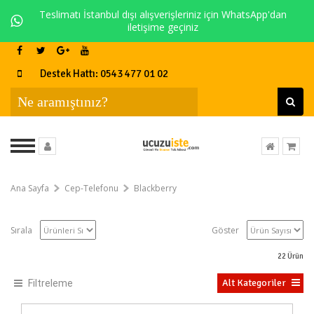
Teslimatı İstanbul dışı alışverişleriniz için WhatsApp'dan
iletişime geçiniz
Destek Hattı: 0543 477 01 02
Ana Sayfa
Cep-Telefonu
Blackberry
Sırala
Göster
22
Ürün
Alt Kategoriler
Filtreleme