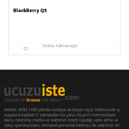
BlackBerry Q5
Stokta Kalmamıştır
AKBAL AVM 1989 yılında mobilya ve beyaz eşya Sektöründe iş
hayatına başladı O zamandan bu yana müşteri memnuniyeti
ilkesi, tanınmış marka ve kalitenin önem taşıdığı satın alma ve
satış operasyonları, tecrübeli personel kadrosu ile sektörün en