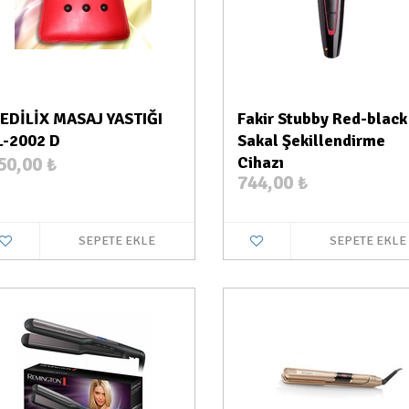
EDİLİX MASAJ YASTIĞI
Fakir Stubby Red-black
L-2002 D
Sakal Şekillendirme
50,00
₺
Cihazı
744,00
₺
SEPETE EKLE
SEPETE EKLE
Stokta Var
Stokt