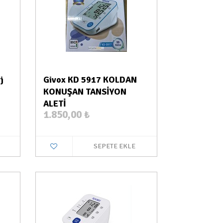
j
Givox KD 5917 KOLDAN
KONUŞAN TANSİYON
ALETİ
1.850,00
₺
SEPETE EKLE
a Var