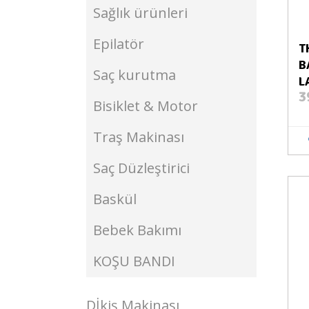
Sağlık ürünleri
Epilatör
T
B
Saç kurutma
L
3
Bisiklet & Motor
Traş Makinası
Saç Düzleştirici
Baskül
Stokta Yok
Bebek Bakımı
KOŞU BANDI
Dİkiş Makinası