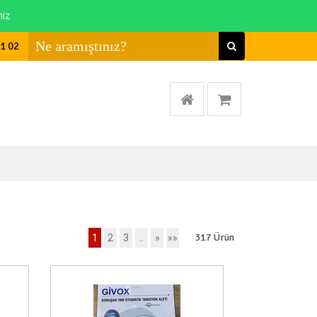
niz
01 02
317
Ürün
1
2
3
..
»
»»
a Var