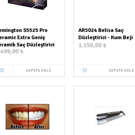
emington S5525 Pro
AR5024 Belisa Saç
eramic Extra Geniş
Düzleştirici - Kum Beji
eramik Saç Düzleştirici
1.150,00
₺
.499,00
₺
SEPETE EKLE
SEPETE EKLE
Stokta Yok
Stokt