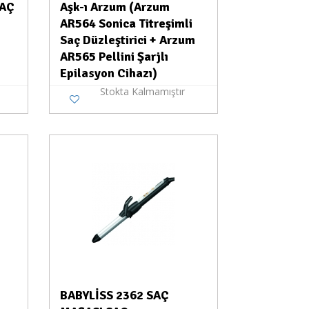
SAÇ
Aşk-ı Arzum (Arzum
AR564 Sonica Titreşimli
Saç Düzleştirici + Arzum
AR565 Pellini Şarjlı
Epilasyon Cihazı)
Stokta Kalmamıştır
a Yok
BABYLİSS 2362 SAÇ