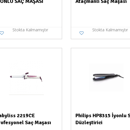
YONLU SAÇ MAŞASI
Ataçmanlı Saç Maşası
Stokta Kalmamıştır
Stokta Kalmamıştır
Stokta Yok
Stokt
abyliss 2219CE
Philips HP8315 İyonlu 
rofesyonel Saç Maşası
Düzleştirici