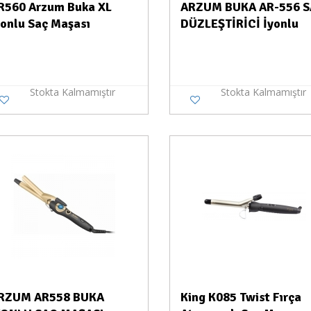
R560 Arzum Buka XL
ARZUM BUKA AR-556 
yonlu Saç Maşası
DÜZLEŞTİRİCİ İyonlu
Stokta Kalmamıştır
Stokta Kalmamıştır
Stokta Yok
Stokt
RZUM AR558 BUKA
King K085 Twist Fırça