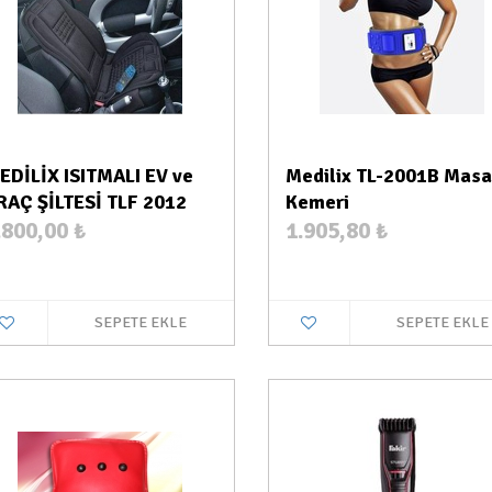
EDİLİX ISITMALI EV ve
Medilix TL-2001B Masa
RAÇ ŞİLTESİ TLF 2012
Kemeri
.800,00
₺
1.905,80
₺
SEPETE EKLE
SEPETE EKLE
Stokta Var
Stokt