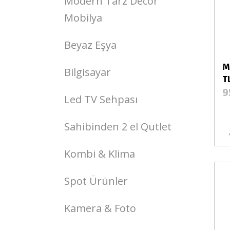
Modern Tarz Decor
Mobilya
Beyaz Eşya
M
Bilgisayar
T
9
Led TV Sehpası
Sahibinden 2 el Qutlet
Kombi & Klima
Stokta Var
Spot Ürünler
Kamera & Foto