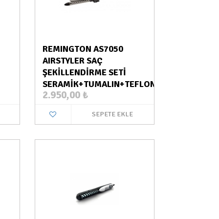
REMINGTON AS7050
AIRSTYLER SAÇ
ŞEKİLLENDİRME SETİ
SERAMİK+TUMALIN+TEFLON
2.950,00
₺
SEPETE EKLE
a Yok