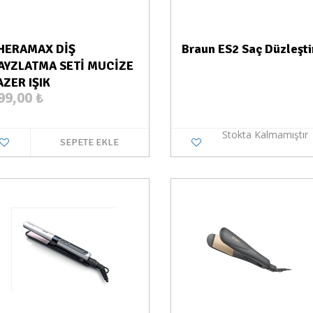
HERAMAX DİŞ
Braun ES2 Saç Düzleştir
AYZLATMA SETİ MUCİZE
AZER IŞIK
99,00
₺
Stokta Kalmamıştır
SEPETE EKLE
Stokta Yok
Stokt