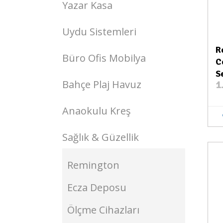
Yazar Kasa
Uydu Sistemleri
R
Büro Ofis Mobilya
C
S
Bahçe Plaj Havuz
1
Anaokulu Kreş
Sağlık & Güzellik
Stokta Var
Remington
Ecza Deposu
Ölçme Cihazları