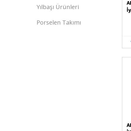
A
Yılbaşı Ürünleri
İ
Porselen Takımı
Stokta Yok
A