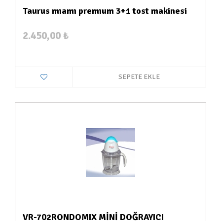
Taurus mıamı premıum 3+1 tost makinesi
2.450,00
₺
SEPETE EKLE
VR-702RONDOMIX MİNİ DOĞRAYICI