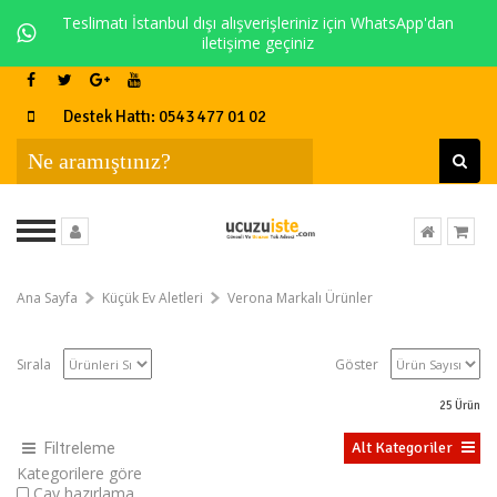
Teslimatı İstanbul dışı alışverişleriniz için WhatsApp'dan
iletişime geçiniz
Destek Hattı: 0543 477 01 02
Ana Sayfa
Küçük Ev Aletleri
Verona Markalı Ürünler
Sırala
Göster
25
Ürün
Alt Kategoriler
Filtreleme
Kategorilere göre
Çay hazırlama