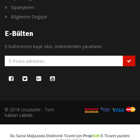
Siparişlerim
Bilgilerimi Değiştir
E-Bülten
E-bültenimize kayıt olun, indirimlerden yararlanın
© 2018 Ucuzuiste - Tüm
hakları saklıdır.
Bu
Sanal Mağaza
da
Elektronik Ticaret
için
Proje
Soft
E-Ticaret
yazılımı