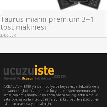
Taurus mıamı premıum 3+1
tost makinesi
2.450,00
₺
AKBAL AVM 1989 yılında mobilya ve beyaz eşya Sektöründe iş
hayatına başladı O zamandan bu yana müşteri memnuniyeti
ilkesi, tanınmış marka ve kalitenin önem taşıdığı satın alma ve
satış operasyonları, tecrübeli personel kadrosu ile sektörün en
İyilerinin arasında yerini almıştır.