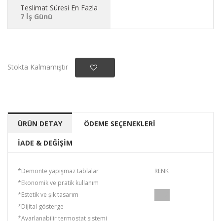
Teslimat Süresi En Fazla
7 İş Günü
Stokta Kalmamıştır
ÜRÜN DETAY
ÖDEME SEÇENEKLERİ
İADE & DEĞİŞİM
*Demonte yapışmaz tablalar
RENK
*Ekonomik ve pratik kullanım
*Estetik ve şık tasarım
TIKLA
*Dijital gösterge
*Ayarlanabilir termostat sistemi