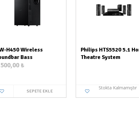
W-H450 Wireless
Philips HTS5520 5.1 H
oundbar Bass
Theatre System
.500,00
₺
Stokta Kalmamıştır
SEPETE EKLE