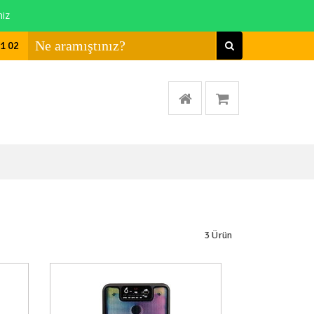
niz
01 02
3
Ürün
a Yok