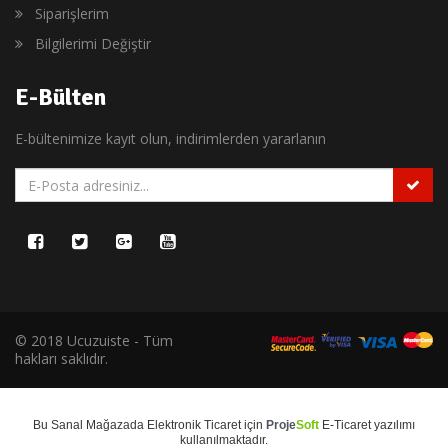
Siparişlerim
Bilgilerimi Değiştir
E-Bülten
E-bültenimize kayıt olun, indirimlerden yararlanın
© 2018 Ucuzuiste - Tüm
hakları saklıdır.
Bu
Sanal Mağaza
da
Elektronik Ticaret
için
Proje
Soft
E-Ticaret
yazılımı
kullanılmaktadır.