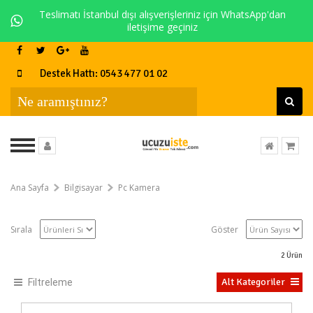
Teslimatı İstanbul dışı alışverişleriniz için WhatsApp'dan
iletişime geçiniz
Destek Hattı: 0543 477 01 02
Ana Sayfa
Bilgisayar
Pc Kamera
Sırala
Göster
2
Ürün
Alt Kategoriler
Filtreleme