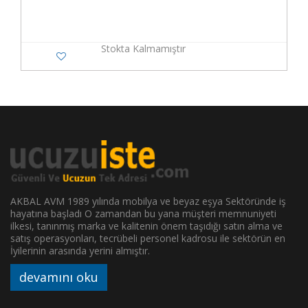
Stokta Kalmamıştır
AKBAL AVM 1989 yılında mobilya ve beyaz eşya Sektöründe iş
hayatına başladı O zamandan bu yana müşteri memnuniyeti
ilkesi, tanınmış marka ve kalitenin önem taşıdığı satın alma ve
satış operasyonları, tecrübeli personel kadrosu ile sektörün en
İyilerinin arasında yerini almıştır.
devamını oku