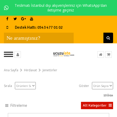
Teslimatı İstanbul dışı alışverişleriniz için WhatsApp'dan
iletişime geçiniz
Destek Hattı: 0543 477 01 02
Ana Sayfa
Hirdavat
Jenetörler
Sırala
Göster
10
Ürün
Alt Kategoriler
Filtreleme