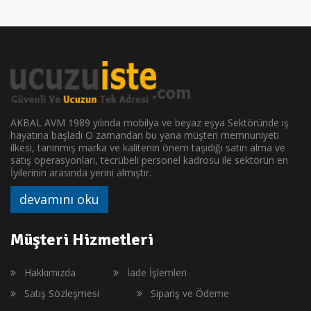
AKBAL AVM 1989 yılında mobilya ve beyaz eşya Sektöründe iş
hayatına başladı O zamandan bu yana müşteri memnuniyeti
ilkesi, tanınmış marka ve kalitenin önem taşıdığı satın alma ve
satış operasyonları, tecrübeli personel kadrosu ile sektörün en
İyilerinin arasında yerini almıştır.
devamını oku
Müşteri Hizmetleri
Hakkımızda
İade İşlemleri
Satış Sözleşmesi
Sipariş ve Ödeme