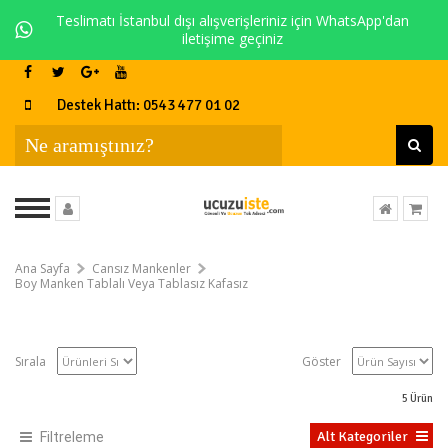
Teslimatı İstanbul dışı alışverişleriniz için WhatsApp'dan
iletişime geçiniz
Destek Hattı: 0543 477 01 02
Ana Sayfa
Cansız Mankenler
Boy Manken Tablalı Veya Tablasız Kafasız
Sırala
Göster
5
Ürün
Alt Kategoriler
Filtreleme