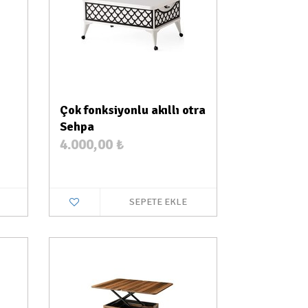
Çok fonksiyonlu akıllı otra
Sehpa
4.000,00
₺
SEPETE EKLE
a Var