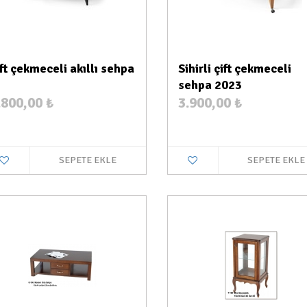
ift çekmeceli akıllı sehpa
Sihirli çift çekmeceli
sehpa 2023
.800,00
₺
3.900,00
₺
SEPETE EKLE
SEPETE EKLE
Stokta Yok
Stokt