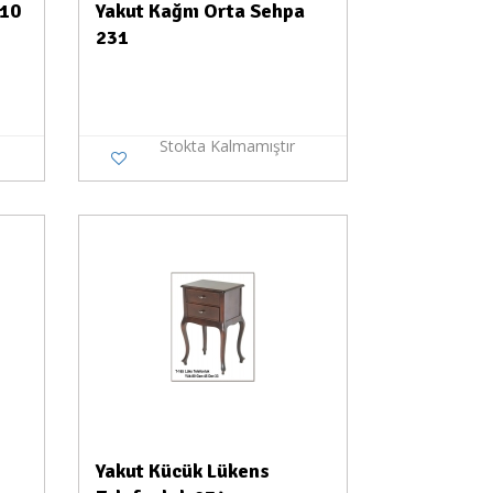
210
Yakut Kağnı Orta Sehpa
231
Stokta Kalmamıştır
a Yok
Yakut Kücük Lükens