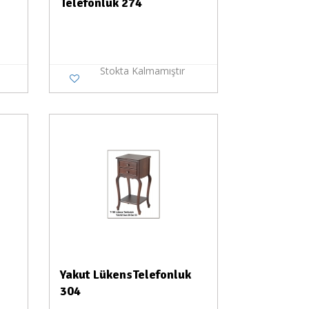
Telefonluk 274
Stokta Kalmamıştır
a Yok
Yakut LükensTelefonluk
304