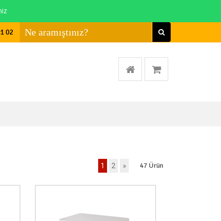
niz
01 02
47
Ürün
1
2
»
a Var