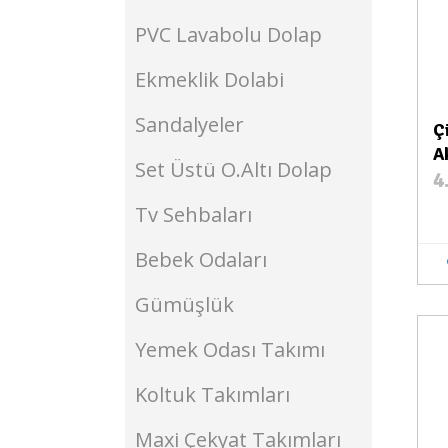
PVC Lavabolu Dolap
Ekmeklik Dolabi
Sandalyeler
Ç
A
Set Üstü O.Altı Dolap
4
Tv Sehbaları
Bebek Odaları
Gümüşlük
Yemek Odası Takımı
Stokta Var
Koltuk Takımları
Maxi Çekyat Takımları