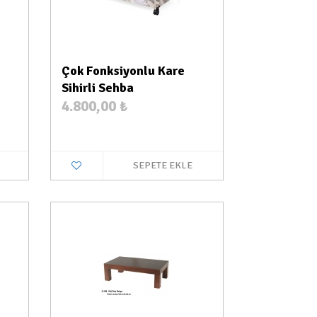
Çok Fonksiyonlu Kare
Sihirli Sehba
4.800,00
₺
SEPETE EKLE
a Yok