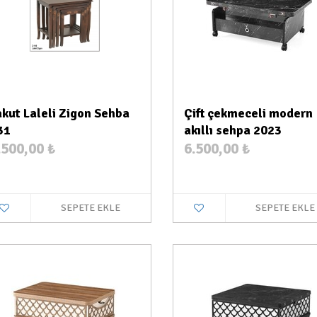
akut Laleli Zigon Sehba
Çift çekmeceli modern
31
akıllı sehpa 2023​
.500,00
₺
6.500,00
₺
SEPETE EKLE
SEPETE EKLE
Stokta Var
Stokt