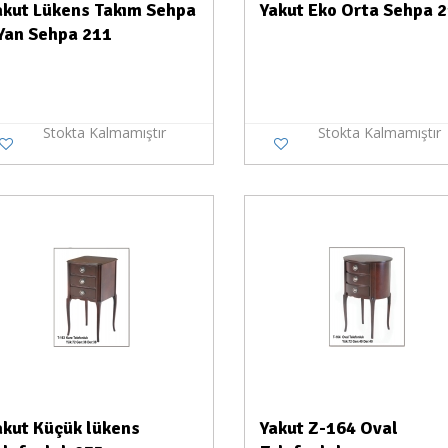
akut Lükens Takım Sehpa
Yakut Eko Orta Sehpa 
 Yan Sehpa 211
Stokta Kalmamıştır
Stokta Kalmamıştır
Stokta Yok
Stokt
akut Küçük lükens
Yakut Z-164 Oval