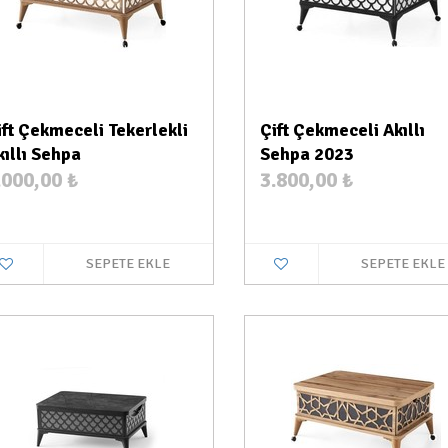
ift Çekmeceli Tekerlekli
Çift Çekmeceli Akıllı
kıllı Sehpa
Sehpa 2023
.000,00
₺
3.800,00
₺
SEPETE EKLE
SEPETE EKLE
Stokta Var
Stokt