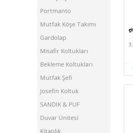
Portmanto
Mutfak Köşe Takımı
ç
Gardolap
3
Misafir Koltukları
Bekleme Koltukları
Mutfak Şefi
Josefin Koltuk
Stokta Yok
SANDIK & PUF
Duvar Ünitesi
Kitaplık