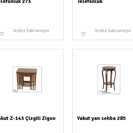
elefonluk 273
Telefonluk
Stokta Kalmamıştır
Stokta Kalmamıştır
Stokta Yok
Stokt
akut Z-143 Çizgili Zigon
Yakut yan sehba 285