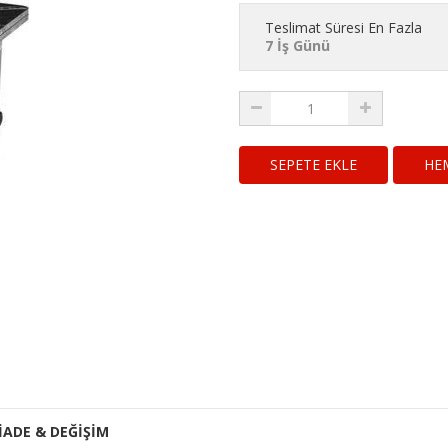
Teslimat Süresi En Fazla
7 İş Günü
HE
İADE & DEĞİŞİM