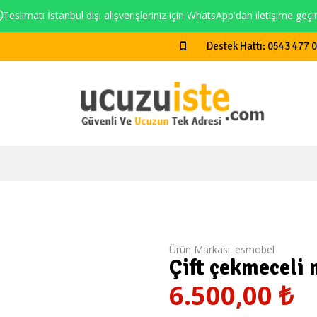
Teslimatı İstanbul dışı alışverişleriniz için WhatsApp'dan iletişime geçi
Destek Hattı: 0543 477 
Ürün Markası:
esmobel
Çift çekmeceli 
6.500,00
₺