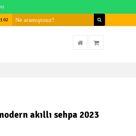
niz
01 02
modern akıllı sehpa 2023​