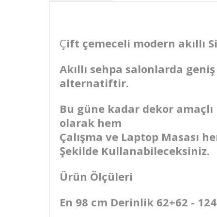
Ç
ift çemeceli modern akıllı Si
Akıllı sehpa salonlarda geni
alternatiftir.
Bu güne kadar dekor amaçlı k
olarak hem
Çalışma ve Laptop Masası hem
Şekilde K
ullanabileceksiniz.
Ürün Ölçüleri
En 98 cm Derinlik 62+62 - 1