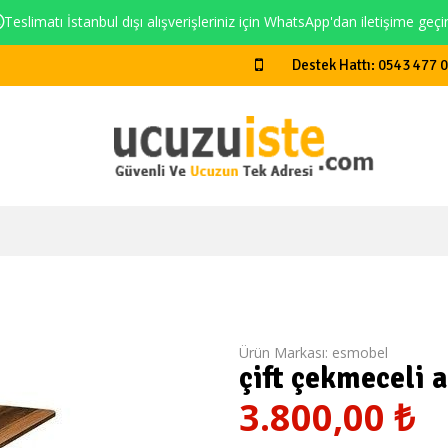
Teslimatı İstanbul dışı alışverişleriniz için WhatsApp'dan iletişime geçi
Destek Hattı: 0543 477 
Ürün Markası:
esmobel
çift çekmeceli a
3.800,00
₺