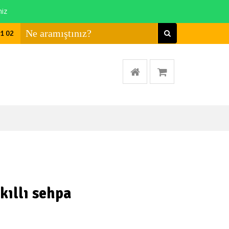
niz
01 02
kıllı sehpa