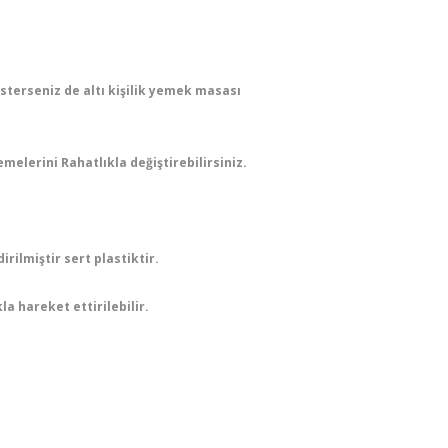
isterseniz de altı kişilik yemek masası
elerini Rahatlıkla değiştirebilirsiniz.
rilmiştir sert plastiktir.
la hareket ettirilebilir.