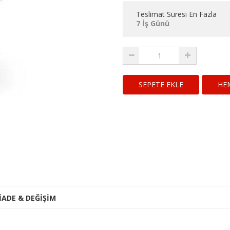
Teslimat Süresi En Fazla
7 İş Günü
HE
İADE & DEĞİŞİM