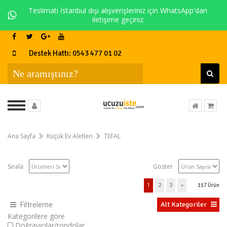
Teslimatı İstanbul dışı alışverişleriniz için WhatsApp'dan
iletişime geçiniz
Destek Hattı: 0543 477 01 02
Ana Sayfa
Küçük Ev Aletleri
TEFAL
Sırala
Göster
1
2
3
»
117
Ürün
Alt Kategoriler
Filtreleme
Kategorilere göre
Doğrayıcılar/rondolar