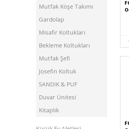
F
Mutfak Köşe Takımı
O
Gardolap
Misafir Koltukları
Bekleme Koltukları
Mutfak Şefi
Stokta Yok
Josefin Koltuk
SANDIK & PUF
Duvar Ünitesi
Kitaplık
F
Küçük Ev Aletleri