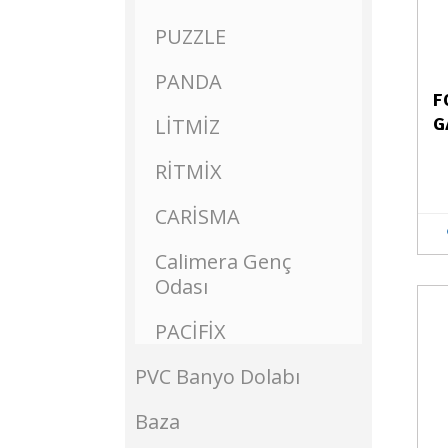
PUZZLE
PANDA
F
LİTMİZ
G
RİTMİX
CARİSMA
Calimera Genç
Odası
Stokta Yok
PACİFİX
PVC Banyo Dolabı
Baza