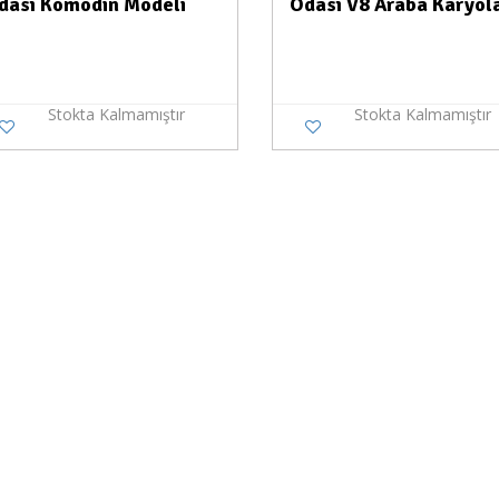
dası Komodin Modeli
Odası V8 Araba Karyol
Stokta Kalmamıştır
Stokta Kalmamıştır