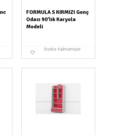
enc
FORMULA S KIRMIZI Genç
Odası 90'lık Karyola
Modeli
Stokta Kalmamıştır
a Yok