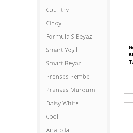
Country
Cindy
Formula S Beyaz
G
Smart Yeşil
K
T
Smart Beyaz
Prenses Pembe
Prenses Mürdüm
Daisy White
Stokta Yok
Cool
Anatolia