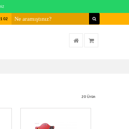
niz
01 02
20
Ürün
a Yok