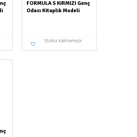
enç
FORMULA S KIRMIZI Genç
li
Odası Kitaplık Modeli
Stokta Kalmamıştır
enç