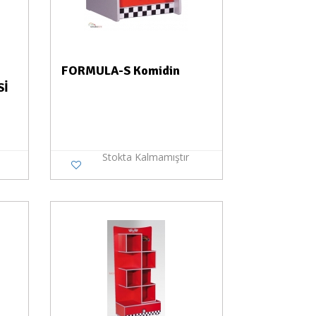
FORMULA-S Komidin
Sİ
Stokta Kalmamıştır
a Yok