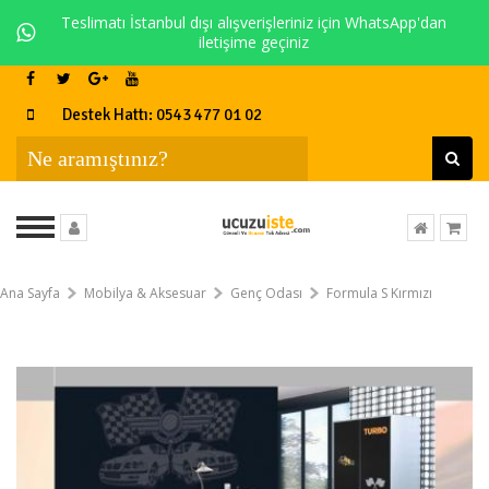
Teslimatı İstanbul dışı alışverişleriniz için WhatsApp'dan
iletişime geçiniz
Destek Hattı: 0543 477 01 02
Ana Sayfa
Mobilya & Aksesuar
Genç Odası
Formula S Kırmızı