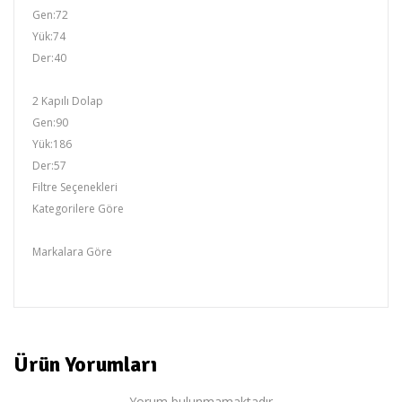
Gen:72
Yük:74
Der:40
2 Kapılı Dolap
Gen:90
Yük:186
Der:57
Filtre Seçenekleri
Kategorilere Göre
FORMULA-S KIRMIZI
Markalara Göre
gencecix
Ürün Yorumları
Yorum bulunmamaktadır