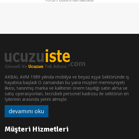
AKBAL AVM 1989 yılında mobilya ve beyaz eşya Sektöründe iş
hayatına başladı O zamandan bu yana müşteri memnuniyeti
ilkesi, tanınmış marka ve kalitenin önem taşıdığı satın alma ve
satış operasyonları, tecrübeli personel kadrosu ile sektörün en
İyilerinin arasında yerini almıştır.
devamını oku
Müşteri Hizmetleri