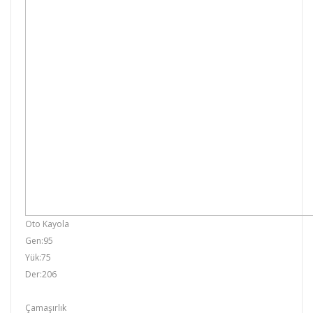
Oto Kayola
Gen:95
Yük:75
Der:206
Çamaşırlık