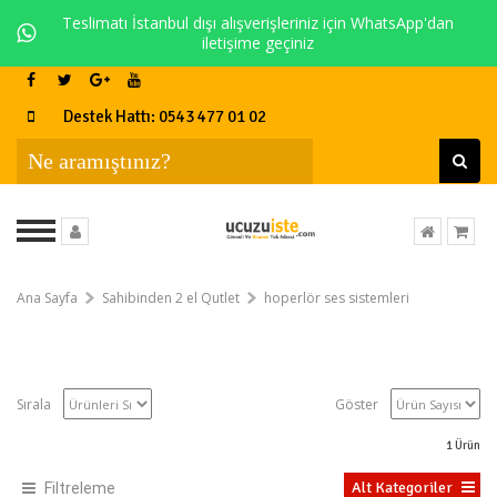
Teslimatı İstanbul dışı alışverişleriniz için WhatsApp'dan
iletişime geçiniz
Destek Hattı: 0543 477 01 02
Ana Sayfa
Sahibinden 2 el Qutlet
hoperlör ses sistemleri
Sırala
Göster
1
Ürün
Alt Kategoriler
Filtreleme