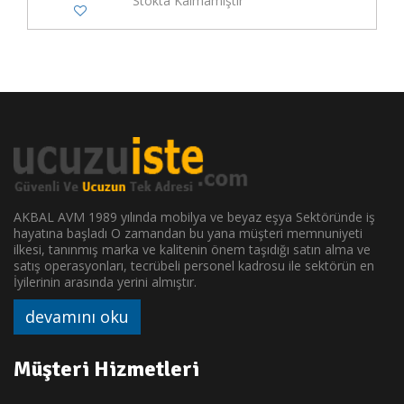
Stokta Kalmamıştır
AKBAL AVM 1989 yılında mobilya ve beyaz eşya Sektöründe iş
hayatına başladı O zamandan bu yana müşteri memnuniyeti
ilkesi, tanınmış marka ve kalitenin önem taşıdığı satın alma ve
satış operasyonları, tecrübeli personel kadrosu ile sektörün en
İyilerinin arasında yerini almıştır.
devamını oku
Müşteri Hizmetleri