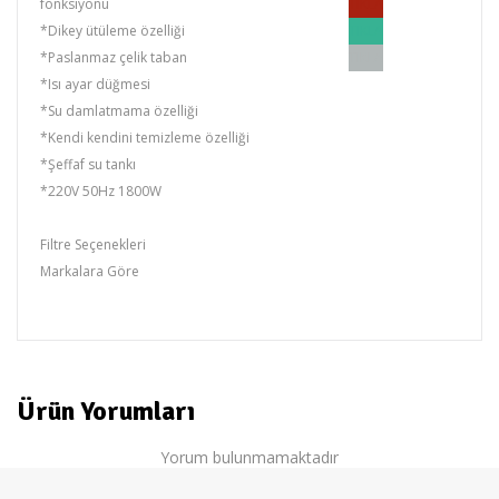
fonksiyonu
TIKLA
*Dikey ütüleme özelliği
TIKLA
*Paslanmaz çelik taban
TIKLA
*Isı ayar düğmesi
*Su damlatmama özelliği
*Kendi kendini temizleme özelliği
*Şeffaf su tankı
*220V 50Hz 1800W
Filtre Seçenekleri
Markalara Göre
VERONA
Ürün Yorumları
Yorum bulunmamaktadır