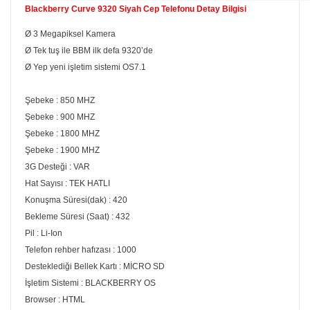
Blackberry Curve 9320 Siyah Cep Telefonu Detay Bilgisi
Ø 3 Megapiksel Kamera
Ø Tek tuş ile BBM ilk defa 9320’de
Ø Yep yeni işletim sistemi OS7.1
Şebeke : 850 MHZ
Şebeke : 900 MHZ
Şebeke : 1800 MHZ
Şebeke : 1900 MHZ
3G Desteği : VAR
Hat Sayısı : TEK HATLI
Konuşma Süresi(dak) : 420
Bekleme Süresi (Saat) : 432
Pil : Li-Ion
Telefon rehber hafızası : 1000
Desteklediği Bellek Kartı : MİCRO SD
İşletim Sistemi : BLACKBERRY OS
Browser : HTML