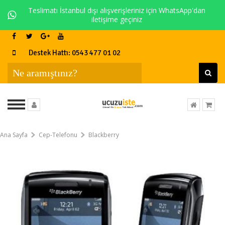
Teslimatı İstanbul dışı alışverişleriniz için WhatsApp'dan
iletişime geçiniz
Destek Hattı: 0543 477 01 02
Ana Sayfa
Cep-Telefonu
Blackberry