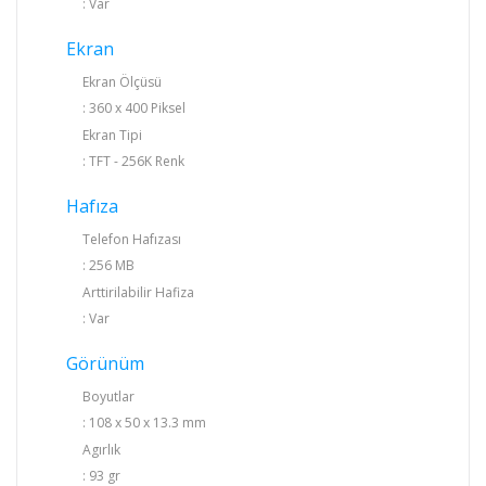
: Var
Ekran
Ekran Ölçüsü
: 360 x 400 Piksel
Ekran Tipi
: TFT - 256K Renk
Hafıza
Telefon Hafızası
: 256 MB
Arttirilabilir Hafiza
: Var
Görünüm
Boyutlar
: 108 x 50 x 13.3 mm
Agırlık
: 93 gr