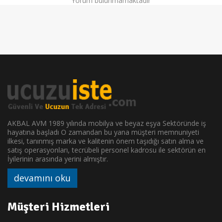
Yorum bulunmamaktadır
AKBAL AVM 1989 yılında mobilya ve beyaz eşya Sektöründe iş
hayatına başladı O zamandan bu yana müşteri memnuniyeti
ilkesi, tanınmış marka ve kalitenin önem taşıdığı satın alma ve
satış operasyonları, tecrübeli personel kadrosu ile sektörün en
İyilerinin arasında yerini almıştır.
devamını oku
Müşteri Hizmetleri