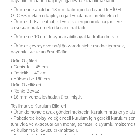
dayanıklı melamin kaplı yonga levha kullanılmaktadır.
• Ürünlerin kapakları 18 mm kalınlığında dayanıklı HİGH-
GLOSS melamin kaplı yonga levhalardan üretilmektedir.
• Ürünler 1. Kalite ithal, işlevsel ve ergonomik bağlantı ve
aksesuar malzemeleri kullanılmaktadır.
• Ürünlerde 10 cm’lik ayarlanabilir ayaklar kullanılmıştır.
• Ürünler çevreye ve sağlığa zararlı hiçbir madde içermez,
dayanıklı ve uzun ömürlüdür.
Ürün Ölçüleri
• Genişlik: 45 cm
• Derinlik: 40 cm
• Yükseklik: 180 cm
Ürün Özellikleri
• Renk: Beyaz
• 18 mm yonga levhadan üretilmiştir.
Teslimat ve Kurulum Bilgileri
• Ürün demonte olarak gönderilmektedir. Kurulum müşteriye aitt
• Paketlerde kolay ve eğlenceli kurulum için gerekli kurulum şe
tüm vida ve aksesuarların montaj şeması ile uyumlu malzeme 
ve kullanma kılavuzu çıkmaktadır.