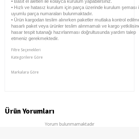
• Basit el aletleri ile kolayca kurulum yapabilirsiniz.
• Hızlı ve hatasız kurulum için parça üzerinde kurulum şeması i
uyumlu parça numaraları bulunmaktadır.
• Ürün kargodan teslim alınırken paketler mutlaka kontrol edilme
hasarlı paket veya ürünler teslim alınmamalı ve kargo yetkilisin
hasar tespit tutanağı hazırlanması doğrultusunda yardım talep
etmeniz gerekmektedir.
Filtre Seçenekleri
Kategorilere Göre
Banyo Dolapları,Erzak Dolapları
Markalara Göre
üstün
Ürün Yorumları
Yorum bulunmamaktadır