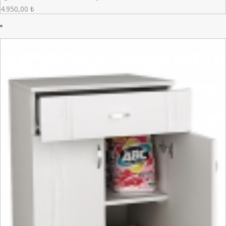
4.950,00
₺