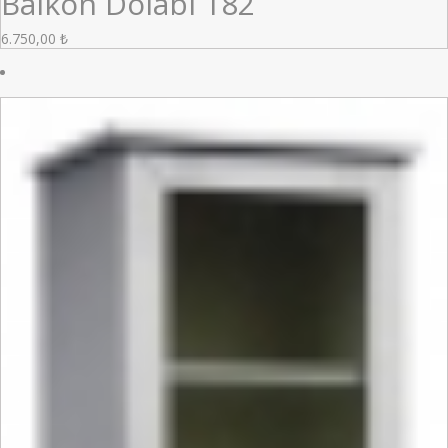
Balkon Dolabı 182
6.750,00
₺