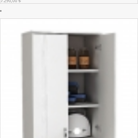
7.290,00
₺