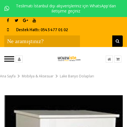
Teslimatı İstanbul dışı alışverişleriniz için WhatsApp'dan
iletişime geçiniz
Destek Hattı: 0543 477 01 02
Ana Sayfa
Mobilya & Aksesuar
Lake Banyo Dolapları