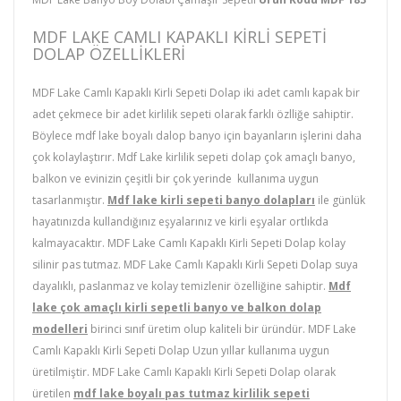
MDF LAKE CAMLI KAPAKLI KIRLI SEPETI
DOLAP ÖZELLIKLERI
MDF Lake Camlı Kapaklı Kirli Sepeti Dolap iki adet camlı kapak bir
adet çekmece bir adet kirlilik sepeti olarak farklı özlliğe sahiptir.
Böylece mdf lake boyalı dalop banyo için bayanların işlerini daha
çok kolaylaştırır. Mdf Lake kirlilik sepeti dolap çok amaçlı banyo,
balkon ve evinizin çeşitli bir çok yerinde kullanıma uygun
tasarlanmıştır.
Mdf lake kirli sepeti banyo dolapları
ile günlük
hayatınızda kullandığınız eşyalarınız ve kirli eşyalar ortlıkda
kalmayacaktır. MDF Lake Camlı Kapaklı Kirli Sepeti Dolap kolay
silinir pas tutmaz. MDF Lake Camlı Kapaklı Kirli Sepeti Dolap suya
dayalıklı, paslanmaz ve kolay temizlenir özelliğine sahiptir.
Mdf
lake çok amaçlı kirli sepetli banyo ve balkon dolap
modelleri
birinci sınıf üretim olup kaliteli bir üründür. MDF Lake
Camlı Kapaklı Kirli Sepeti Dolap Uzun yıllar kullanıma uygun
üretilmiştir. MDF Lake Camlı Kapaklı Kirli Sepeti Dolap olarak
üretilen
mdf lake boyalı pas tutmaz kirlilik sepeti