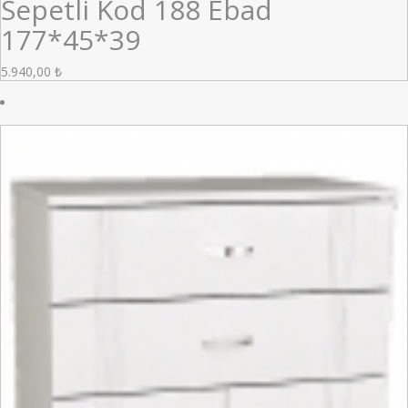
Sepetli Kod 188 Ebad
177*45*39
5.940,00
₺