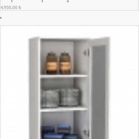
4.950,00
₺