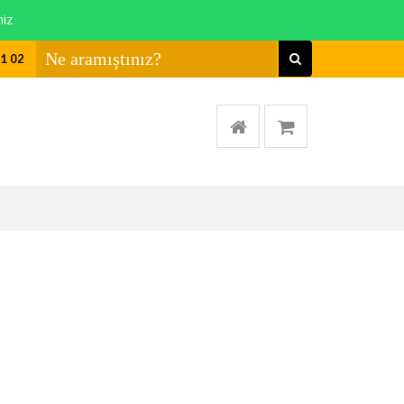
niz
01 02