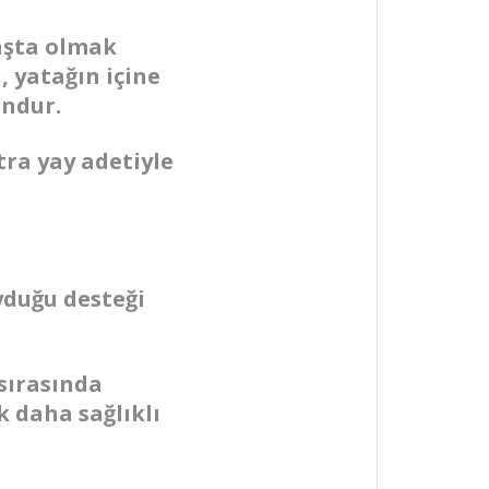
başta olmak
 yatağın içine
undur.
ra yay adetiyle
yduğu desteği
sırasında
 daha sağlıklı