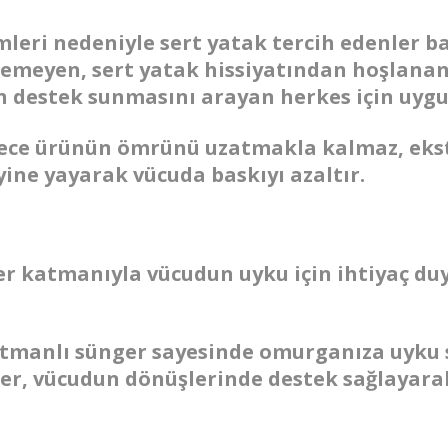
emleri nedeniyle sert yatak tercih edenler 
çemeyen, sert yatak hissiyatından hoşlanan,
 destek sunmasını arayan herkes için uyg
dece ürünün ömrünü uzatmakla kalmaz, ekst
yine yayarak vücuda baskıyı azaltır.
r katmanıyla vücudun uyku için ihtiyaç du
tmanlı sünger sayesinde omurganıza uyku 
ler, vücudun dönüşlerinde destek sağlayarak