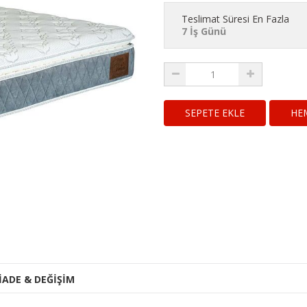
Teslimat Süresi En Fazla
7 İş Günü
HE
İADE & DEĞİŞİM