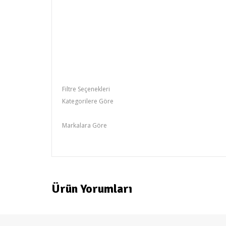
Filtre Seçenekleri
Kategorilere Göre
Yatak
Markalara Göre
otantik
Ürün Yorumları