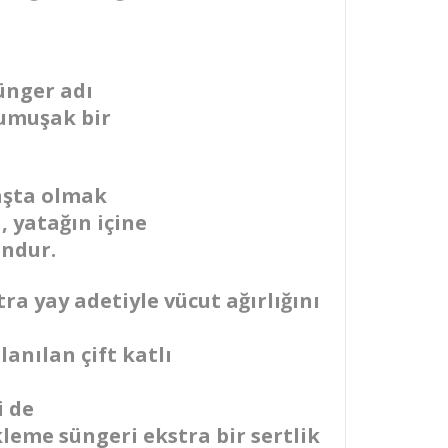
ünger adı
yumuşak bir
başta olmak
 yatağın içine
undur.
 yay adetiyle vücut ağırlığını
anılan çift katlı
i de
leme süngeri ekstra bir sertlik