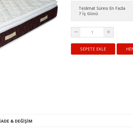
Teslimat Süresi En Fazla
7 İş Günü
HE
İADE & DEĞİŞİM