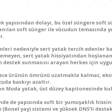
 yapısından dolayı, bu özel süngere soft s
anılan soft sünger ile vücudun temasında 
r.
emleri nedeniyle sert yatak tercih edenler 
çemeyen, sert yatak hissiyatından hoşlanan,
 destek sunmasını arayan herkes için uyg
ece ürünün ömrünü uzatmakla kalmaz, ekstra
uda baskıyı azaltır.
an Moda yatak, üst düzey kapitonesinde kull
inde de yapısında soft bir yumuşaklık hissin
(Bonel yay) sistemi ve yüksek DNS’li destek