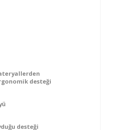
materyallerden
 ergonomik desteği
yü
yduğu desteği