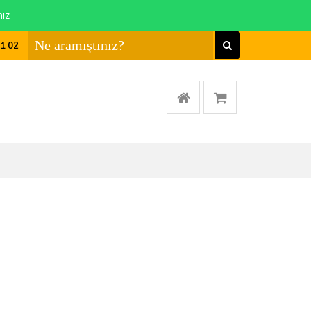
niz
01 02