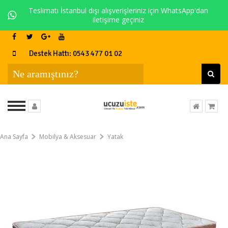
Teslimatı İstanbul dışı alışverişleriniz için WhatsApp'dan
iletişime geçiniz
Destek Hattı: 0543 477 01 02
Ana Sayfa
Mobilya & Aksesuar
Yatak