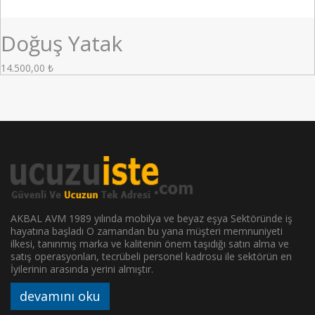
Doğuş Yatak
14.500,00
₺
AKBAL AVM 1989 yılında mobilya ve beyaz eşya Sektöründe iş
hayatına başladı O zamandan bu yana müşteri memnuniyeti
ilkesi, tanınmış marka ve kalitenin önem taşıdığı satın alma ve
satış operasyonları, tecrübeli personel kadrosu ile sektörün en
İyilerinin arasında yerini almıştır.
devamını oku