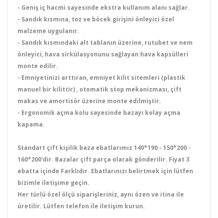
- Geniş iç hacmi sayesinde ekstra kullanım alanı sağlar.
- Sandık kısmına, toz ve böcek girişini önleyici özel
malzeme uygulanır.
- Sandık kısmındaki alt tablanın üzerine, rutubet ve nem
önleyici, hava sirkülasyonunu sağlayan hava kapsülleri
monte edilir.
- Emniyetinizi arttıran, emniyet kilit sitemleri (plastik
manuel bir kilittir) , otomatik stop mekanizması, çift
makas ve amortisör üzerine monte edilmiştir.
- Ergonomik açma kolu sayesinde bazayı kolay açma
kapama.
Standart çift kişilik baza ebatlarımız 140*190 - 150*200 -
160*200'dir. Bazalar çift parça olarak gönderilir. Fiyat 3
ebatta içinde Farklıdır. Ebatlarınızı belirtmek için lütfen
bizimle iletişime geçin.
Her türlü özel ölçü siparişleriniz, aynı özen ve itina ile
üretilir. Lütfen telefon ile iletişim kurun.