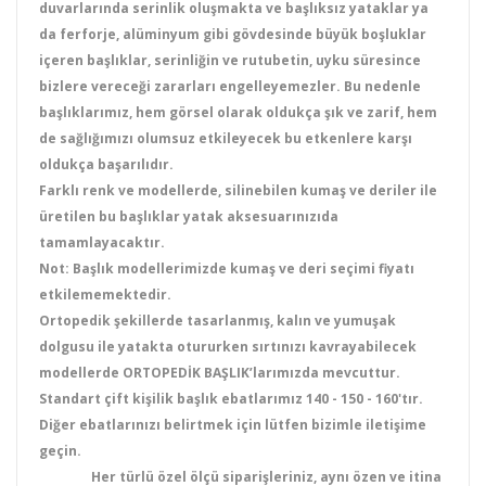
duvarlarında serinlik oluşmakta ve başlıksız yataklar ya
da ferforje, alüminyum gibi gövdesinde büyük boşluklar
içeren başlıklar, serinliğin ve rutubetin, uyku süresince
bizlere vereceği zararları engelleyemezler. Bu nedenle
başlıklarımız, hem görsel olarak oldukça şık ve zarif, hem
de sağlığımızı olumsuz etkileyecek bu etkenlere karşı
oldukça başarılıdır.
Farklı renk ve modellerde, silinebilen
kumaş
ve
deriler
ile
üretilen bu başlıklar yatak aksesuarınızıda
tamamlayacaktır.
Not: Başlık modellerimizde kumaş ve deri seçimi fiyatı
etkilememektedir.
Ortopedik şekillerde tasarlanmış, kalın ve yumuşak
dolgusu ile yatakta otururken sırtınızı kavrayabilecek
modellerde ORTOPEDİK BAŞLIK’larımızda mevcuttur.
Standart çift kişilik başlık ebatlarımız 140 - 150 - 160'tır.
Diğer ebatlarınızı belirtmek için lütfen bizimle iletişime
geçin.
Her türlü özel ölçü siparişleriniz, aynı özen ve itina