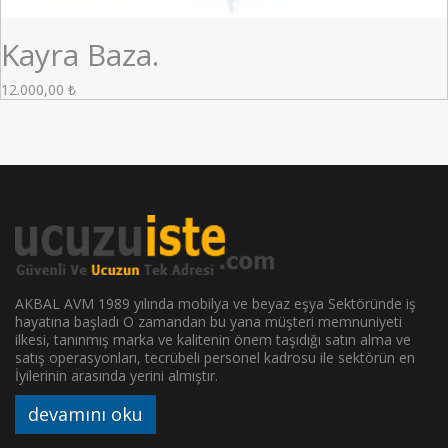
Kayra Baza.
12.000,00
₺
AKBAL AVM 1989 yılında mobilya ve beyaz eşya Sektöründe iş
hayatına başladı O zamandan bu yana müşteri memnuniyeti
ilkesi, tanınmış marka ve kalitenin önem taşıdığı satın alma ve
satış operasyonları, tecrübeli personel kadrosu ile sektörün en
İyilerinin arasında yerini almıştır.
devamını oku