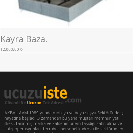
Kayra Baza.
12.000,00
₺
AKBAL AVM 1989 yılında mobilya ve beyaz eşya Sektöründe iş
hayatına başladı O zamandan bu yana müşteri memnuniyeti
ilkesi, tanınmış marka ve kalitenin önem taşıdığı satın alma ve
satış operasyonları, tecrübeli personel kadrosu ile sektörün en