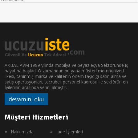
AKBAL AVM 1989 yılında mobilya ve beyaz eşya Sektöründe iş
hayatına başladı O zamandan bu yana müşteri memnuniyeti
ilkesi, tanınmış marka ve kalitenin önem taşıdığı satın alma ve
satış operasyonları, tecrübeli personel kadrosu ile sektörün en
İyilerinin arasında yerini almıştır.
devamını oku
Müşteri Hizmetleri
Hakkımızda
İade İşlemleri