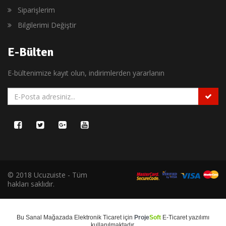
Siparişlerim
Bilgilerimi Değiştir
E-Bülten
E-bültenimize kayıt olun, indirimlerden yararlanın
© 2018 Ucuzuiste - Tüm
hakları saklıdır.
Bu
Sanal Mağaza
da
Elektronik Ticaret
için
Proje
Soft
E-Ticaret
yazılımı
kullanılmaktadır.