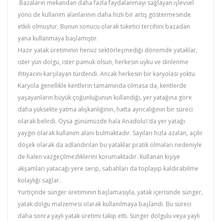
Bazaların mekandan daha fazla faydalanmayı sağlayan işlevsel
yönü de kullanım alanlarının daha hızlı bir artış göstermesinde
etkili olmuştur. Bunun sonucu olarak tüketici tercihini bazadan
yana kullanmaya başlamıştır.
Hazır yatak üretiminin henüz sektörleşmediği dönemde yataklar,
ister yün dolgu, ister pamuk olsun, herkesin uyku ve dinlenme
ihtiyacını karşılayan türdendi. Ancak herkesin bir karyolası yoktu.
Karyola genellikle kentlerin tamamında olmasa da, kentlerde
yaşayanların büyük çoğunluğunun kullandığı, yer yatağına göre
daha yüksekte yatma alışkanlığının, hatta ayrıcalığının bir süreci
olarak belirdi. Oysa günümüzde hala Anadolu\'da yer yatağı
yaygın olarak kullanım alanı bulmaktadır. Sayıları hızla azalan, açılır
döşek olarak da adlandırılan bu yataklar pratik olmaları nedeniyle
de halen vazgeçilmezliklerini korumaktadır. Kullanan kişiye
akşamları yatacağı yere serip, sabahları da toplayıp kaldırabilme
kolaylığı sağlar.
Yurtiçinde sünger üretiminin başlamasıyla, yatak içerisinde sünger,
yatak dolgu malzemesi olarak kullanılmaya başlandı. Bu süreci
daha sonra yaylı yatak üretimi takip etti. Sünger dolgulu veya yaylı