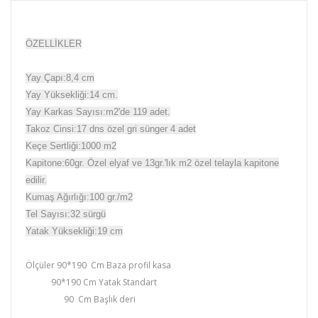
ÖZELLİKLER
Yay Çapı:8,4 cm
Yay Yüksekliği:14 cm.
Yay Karkas Sayısı:m2'de 119 adet.
Takoz Cinsi:17 dns özel gri sünger 4 adet
Keçe Sertliği:1000 m2
Kapitone:60gr. Özel elyaf ve 13gr.'lık m2 özel telayla kapitone
edilir.
Kumaş Ağırlığı:100 gr./m2
Tel Sayısı:32 sürgü
Yatak Yüksekliği:19 cm
Ölçüler 90*190 Cm Baza profil kasa
90*190 Cm Yatak Standart
90 Cm Başlık deri