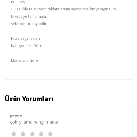
edilmesi,
• Özellikle televizyon reklamlarının sayesinde ikiz yatağın tüm
tüketiciye tanıtılması,
şeklinde sıralayabiliriz.
Filtre Seçenekleri
Kategorilere Göre
Baza
Markalara Göre
Baza & Baza
Ürün Yorumları
F****
çok iyi ama hangi marka