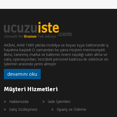
AKBAL AVM 1989 yılında mobilya ve beyaz eşya Sektöründe iş
hayatına başladı O zamandan bu yana müşteri memnuniyeti
ilkesi, tanınmış marka ve kalitenin önem taşıdığı satın alma ve
satış operasyonları, tecrübeli personel kadrosu ile sektörün en
İyilerinin arasında yerini almıştır.
devamını oku
Müşteri Hizmetleri
Hakkımızda
İade İşlemleri
Satış Sözleşmesi
Sipariş ve Ödeme