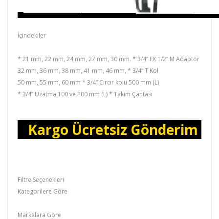
İçindekiler
* 21 mm, 22 mm, 24 mm, 27 mm, 30 mm. * 3/4” FX 1/2” M Adaptör
32 mm, 36 mm, 38 mm, 41 mm, 46 mm, * 3/4” T Kol
50 mm, 55 mm, 60 mm * 3/4” Cırcır kolu 500 mm (L)
* 3/4” Uzatma 100 ve 200 mm (L) * Takım Çantası
Kargo Ücretsiz Gönderim
Filtre Seçenekleri
Kategorilere Göre
Lokma Grubu,Lokma &Anahtar
Markalara Göre