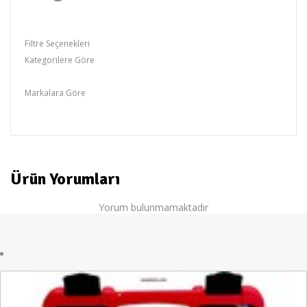
Filtre Seçenekleri
Kategorilere Göre
Lokma Grubu,Lokma &Anahtar
Markalara Göre
RİCO
Ürün Yorumları
Yorum bulunmamaktadır