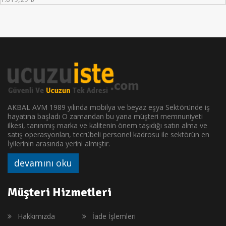
AKBAL AVM 1989 yılında mobilya ve beyaz eşya Sektöründe iş
hayatına başladı O zamandan bu yana müşteri memnuniyeti
ilkesi, tanınmış marka ve kalitenin önem taşıdığı satın alma ve
satış operasyonları, tecrübeli personel kadrosu ile sektörün en
İyilerinin arasında yerini almıştır.
devamını oku
Müşteri Hizmetleri
Hakkımızda
İade İşlemleri