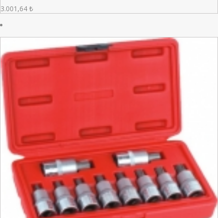
3.001,64
₺