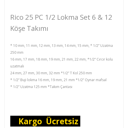
Rico 25 PC 1/2 Lokma Set 6 & 12
Köşe Takımı
* 10 mm, 11 mm, 12 mm, 13 mm, 14 mm, 15 mm, * 1/2” Uzatma
250 mm
16 mm, 17 mm, 18 mm, 19 mm, 21 mm, 22 mm, *1/2” Cırcır kolu
uzatmalı
24 mm, 27 mm, 30 mm, 32 mm *1/2” T Kol 250 mm
* 1/2” Buji lokma 16 mm, 19 mm, 21 mm *1/2” Oynar mafsal
* 1/2” Uzatma 125 mm *Takım Çantası
Kargo Ücretsiz