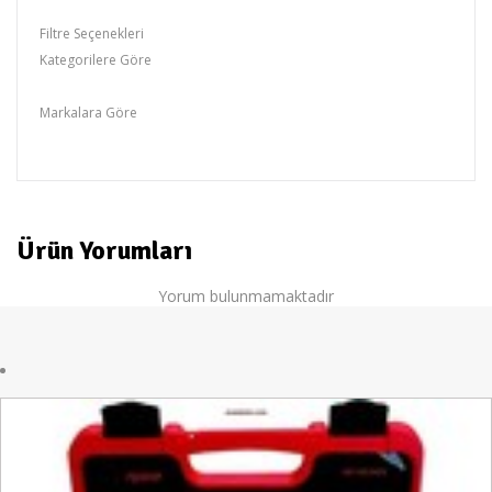
Filtre Seçenekleri
Kategorilere Göre
Lokma Grubu,Lokma &Anahtar
Markalara Göre
RİCO
Ürün Yorumları
Yorum bulunmamaktadır