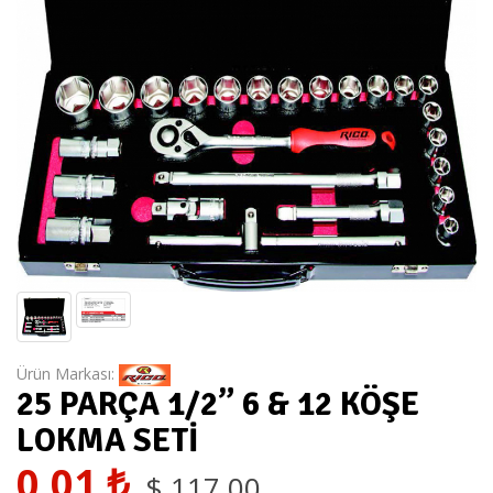
Ürün Markası:
25 PARÇA 1/2” 6 & 12 KÖŞE
LOKMA SETİ
0,01
₺
$
117,00