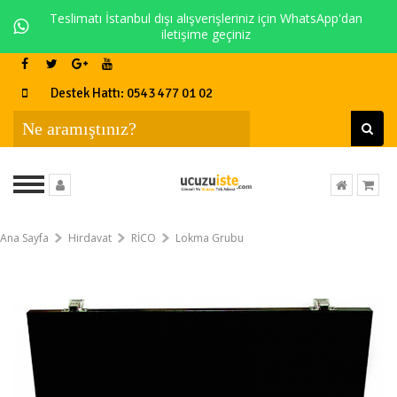
Teslimatı İstanbul dışı alışverişleriniz için WhatsApp'dan
iletişime geçiniz
Destek Hattı: 0543 477 01 02
Ana Sayfa
Hirdavat
RİCO
Lokma Grubu