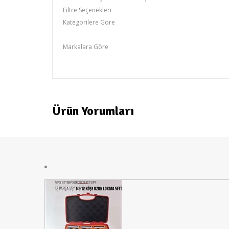
Filtre Seçenekleri
Kategorilere Göre
Lokma &Anahtar
Markalara Göre
RİCO
Ürün Yorumları