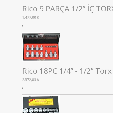
Rico 9 PARÇA 1/2” İÇ TOR
1.477,00
₺
Rico 18PC 1/4” - 1/2” Tor
2.572,83
₺