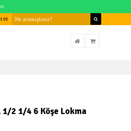
niz
01 02
 1/2 1/4 6 Köşe Lokma