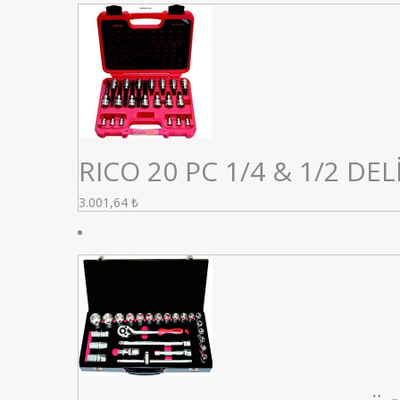
RICO 20 PC 1/4 & 1/2 DE
3.001,64
₺