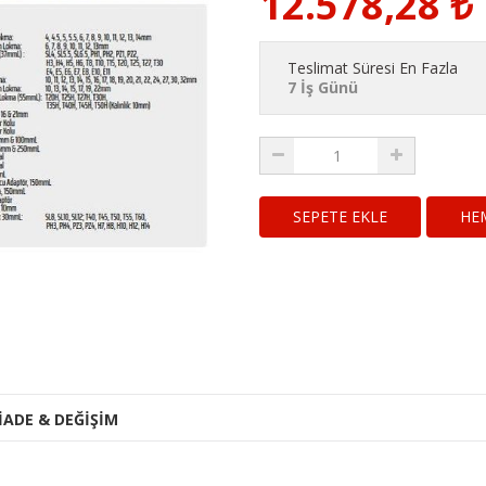
12.578,28
₺
Teslimat Süresi En Fazla
7 İş Günü
HE
İADE & DEĞİŞİM