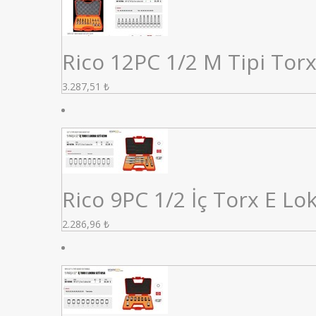
Rico 12PC 1/2 M Tipi Tor
3.287,51
₺
Rico 9PC 1/2 İç Torx E L
2.286,96
₺