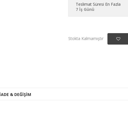
Teslimat Süresi En Fazla
7 İş Günü
Stokta Kalmamıştır
İADE & DEĞİŞİM