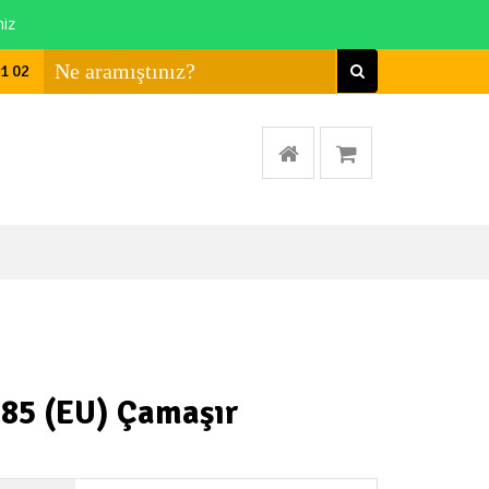
niz
01 02
085 (EU) Çamaşır