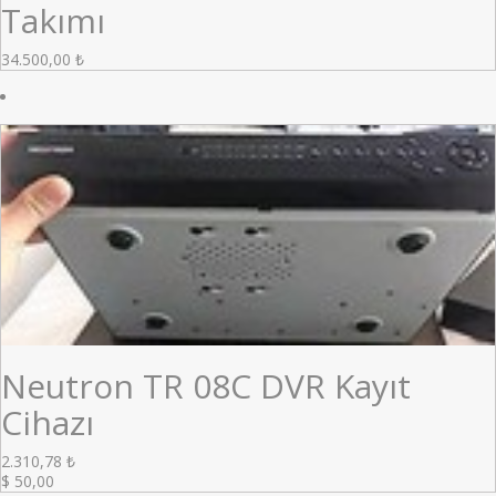
Takımı
34.500,00
₺
Neutron TR 08C DVR Kayıt
Cihazı
2.310,78
₺
$
50,00