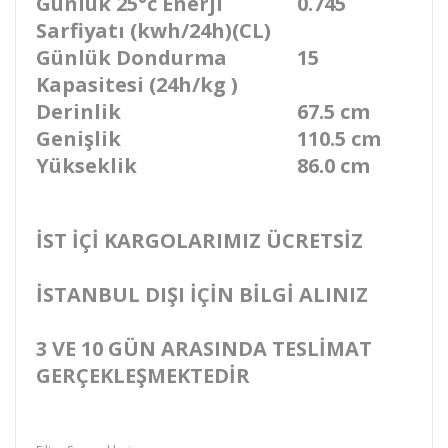
Günlük 25°c Enerji
0.745
Sarfiyatı (kwh/24h)(CL)
Günlük Dondurma
15
Kapasitesi (24h/kg )
Derinlik
67.5 cm
Genişlik
110.5 cm
Yükseklik
86.0 cm
İST İÇİ KARGOLARIMIZ ÜCRETSİZ
İSTANBUL DIŞI İÇİN BİLGİ ALINIZ
3 VE 10 GÜN ARASINDA TESLİMAT
GERÇEKLEŞMEKTEDİR