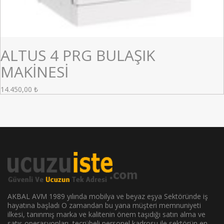
ALTUS 4 PRG BULAŞIK
MAKİNESİ
14.450,00
₺
AKBAL AVM 1989 yılında mobilya ve beyaz eşya Sektöründe iş
hayatına başladı O zamandan bu yana müşteri memnuniyeti
ilkesi, tanınmış marka ve kalitenin önem taşıdığı satın alma ve
satış operasyonları, tecrübeli personel kadrosu ile sektörün en