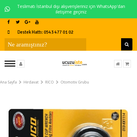
Teslimatı İstanbul dışı alışverişleriniz için WhatsApp'dan
iletişime geçiniz
Destek Hattı: 0543 477 01 02
Ana Sayfa
Hirdavat
RİCO
Otomotiv Grubu