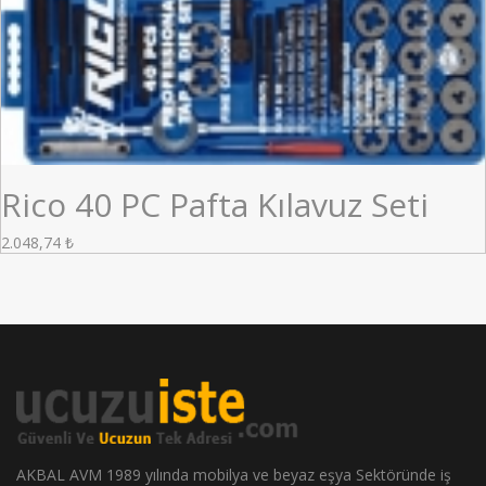
Rico 40 PC Pafta Kılavuz Seti
2.048,74
₺
AKBAL AVM 1989 yılında mobilya ve beyaz eşya Sektöründe iş