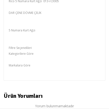
Rico 5 Numara Kurt Ağzı 013-rc3005
DAR ÇENE DÖVME ÇELİK
5 Numara Kurt Ağzı
Filtre Seçenekleri
Kategorilere Göre
Otomotiv Grubu,Otomotiv Gurubu
Markalara Göre
RİCO
Ürün Yorumları
Yorum bulunmamaktadır