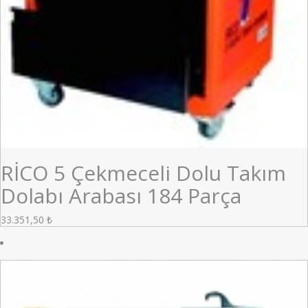
RİCO 5 Çekmeceli Dolu Takım
Dolabı Arabası 184 Parça
33.351,50
₺