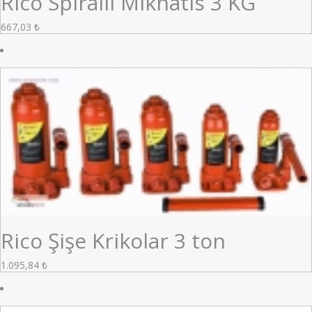
Rico Spiralli Mıknatıs 3 KG
667,03
₺
Rico Şişe Krikolar 3 ton
1.095,84
₺