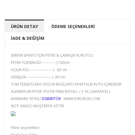
ÜRÜN DETAY
ÖDEME SEÇENEKLERİ
İADE & DEĞİŞİM
SERPEN BANYO İÇİN PETEK & ÇAMAŞIR KURUTCU
PETEK YÜKSEKLİĞİ-------------) 100cm
AÇILIR KOL--------------------) 83 cm
GENİŞLİK----------------------) 60 cm
TÜM TESİSATLARA UYGUN BAĞLANTI APARTALRI KUTU İÇİNDEDİR
ALEMİNYUM PETEK STATİK FIRIN BOYALI ( 5 YIL GARANTİLİ )
MARMARA YETKİLİ
DİSBİRİTÖR
WWW.EVKURUN.COM
NOT: KARGO MÜŞTERİYE AİTTİR
Filtre Seçenekleri
Markalara Göre