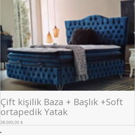
Çift kişilik Baza + Başlık +Soft
ortapedik Yatak
38.000,00
₺