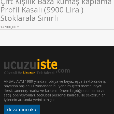
Çift Kişilik Baza kumaş kaplama
Profil Kasalı (9900 Lira )
Stoklarala Sınırlı
14.500,00
₺
AKBAL AVM 1989 yılında mobilya ve beyaz eşya Sektöründe iş
hayatına başladı O zamandan bu yana müşteri memnuniyeti
ilkesi, tanınmış marka ve kalitenin önem taşıdığı satın alma ve
satış operasyonları, tecrübeli personel kadrosu ile sektörün en
İyilerinin arasında yerini almıştır.
devamını oku