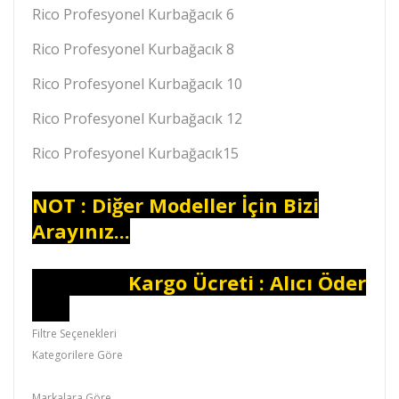
Rico Profesyonel Kurbağacık 6
Rico Profesyonel Kurbağacık 8
Rico Profesyonel Kurbağacık 10
Rico Profesyonel Kurbağacık 12
Rico Profesyonel Kurbağacık15
NOT : Diğer Modeller İçin Bizi
Arayınız...
Kargo Ücreti : Alıcı Öder
Filtre Seçenekleri
Kategorilere Göre
Kurbağacık,Boru Anahtarı
Markalara Göre