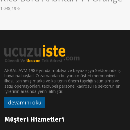
1.048,19
₺
AKBAL AVM 1989 yılında mobilya ve beyaz eşya Sektöründe iş
hayatına başladı O zamandan bu yana müşteri memnuniyeti
ilkesi, tanınmış marka ve kalitenin önem taşıdığı satın alma ve
satış operasyonları, tecrübeli personel kadrosu ile sektörün en
İyilerinin arasında yerini almıştır.
devamını oku
Müşteri Hizmetleri