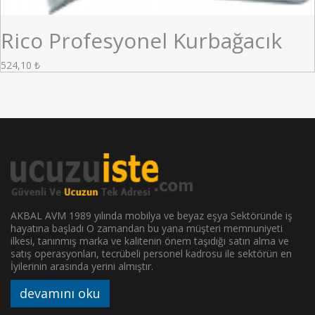
Rico Profesyonel Kurbağacık
524,10
₺
AKBAL AVM 1989 yılında mobilya ve beyaz eşya Sektöründe iş
hayatına başladı O zamandan bu yana müşteri memnuniyeti
ilkesi, tanınmış marka ve kalitenin önem taşıdığı satın alma ve
satış operasyonları, tecrübeli personel kadrosu ile sektörün en
İyilerinin arasında yerini almıştır.
devamını oku