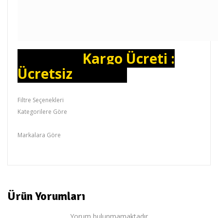
Kargo Ücreti :
Ücretsiz
Filtre Seçenekleri
Kategorilere Göre
Kurbağacık,Boru Anahtarı
Markalara Göre
RİCO
Ürün Yorumları
Yorum bulunmamaktadır