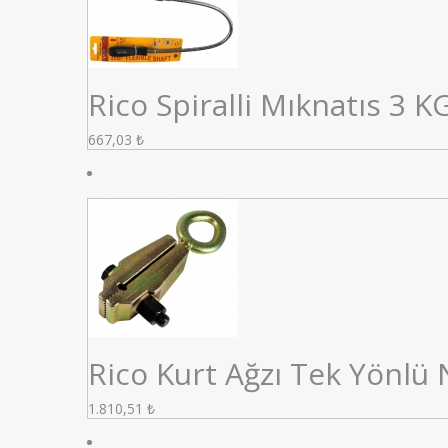
Rico Spiralli Mıknatıs 3 K
667,03
₺
Rico Kurt Ağzı Tek Yönlü 
1.810,51
₺