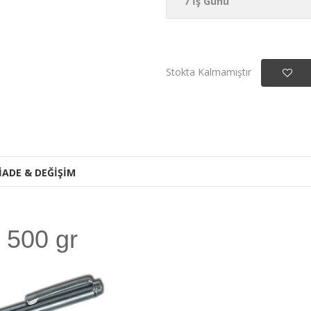
7 İş Günü
Stokta Kalmamıştır
İADE & DEĞİŞİM
 500 gr