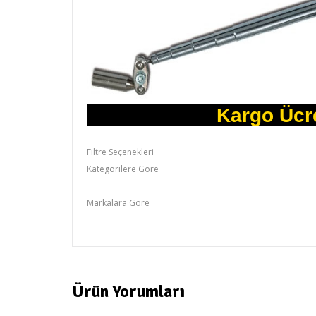
Kargo Ücret
Filtre Seçenekleri
Kategorilere Göre
Otomotiv Grubu,Otomotiv Gurubu
Markalara Göre
RİCO
Ürün Yorumları