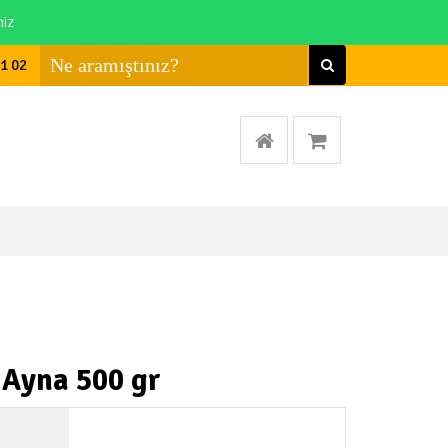
niz
01 02
 Ayna 500 gr