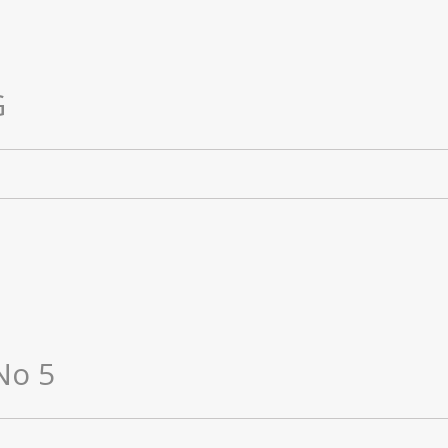
G
No 5