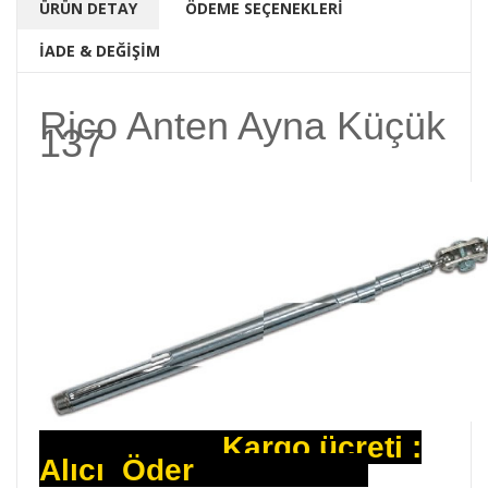
ÜRÜN DETAY
ÖDEME SEÇENEKLERİ
İADE & DEĞİŞİM
Rico Anten Ayna Küçük
137
Kargo ücreti :
Alıcı Öder