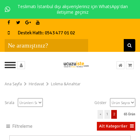
Teslimatı İstanbul dışı alışverişleriniz için WhatsApp'dan
iletişime geçiniz
Destek Hattı: 0543 477 01 02
Ana Sayfa
Hirdavat
Lokma &Anahtar
Sırala
Göster
«
1
2
65
Ürün
Alt Kategoriler
Filtreleme