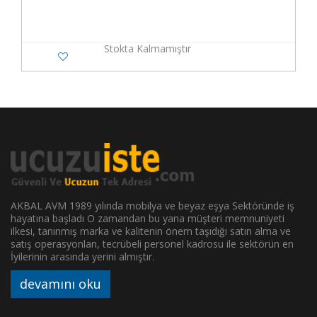
Stokta Kalmamıştır
AKBAL AVM 1989 yılında mobilya ve beyaz eşya Sektöründe iş
hayatına başladı O zamandan bu yana müşteri memnuniyeti
ilkesi, tanınmış marka ve kalitenin önem taşıdığı satın alma ve
satış operasyonları, tecrübeli personel kadrosu ile sektörün en
İyilerinin arasında yerini almıştır.
devamını oku