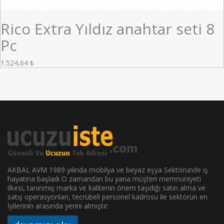
Rico Extra Yıldız anahtar seti 8
Pc
1.524,64
₺
AKBAL AVM 1989 yılında mobilya ve beyaz eşya Sektöründe iş
hayatına başladı O zamandan bu yana müşteri memnuniyeti
ilkesi, tanınmış marka ve kalitenin önem taşıdığı satın alma ve
satış operasyonları, tecrübeli personel kadrosu ile sektörün en
İyilerinin arasında yerini almıştır.