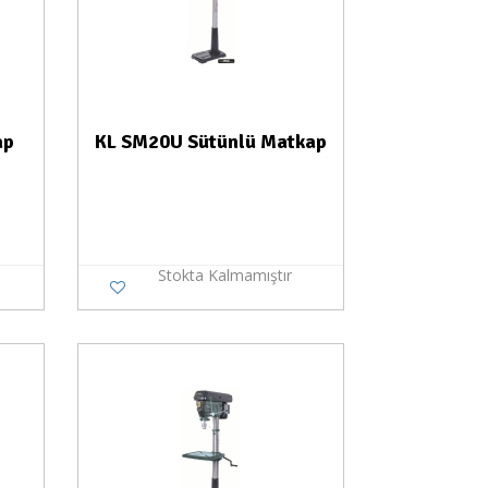
ap
KL SM20U Sütünlü Matkap
Stokta Kalmamıştır
a Yok