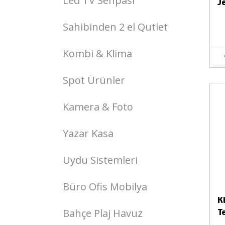
Led TV Sehpası
J
Sahibinden 2 el Qutlet
Kombi & Klima
Spot Ürünler
Stokta Yok
Kamera & Foto
Yazar Kasa
Uydu Sistemleri
Büro Ofis Mobilya
K
Bahçe Plaj Havuz
T