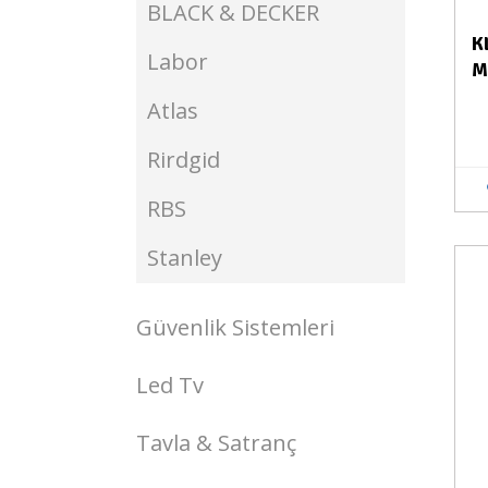
BLACK & DECKER
K
Labor
M
Atlas
Rirdgid
RBS
Stanley
Stokta Yok
Güvenlik Sistemleri
Led Tv
Tavla & Satranç