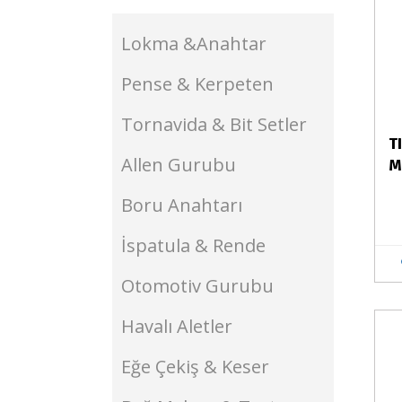
Lokma &Anahtar
Pense & Kerpeten
Tornavida & Bit Setler
T
Allen Gurubu
M
Boru Anahtarı
İspatula & Rende
Otomotiv Gurubu
Havalı Aletler
Stokta Yok
Eğe Çekiş & Keser