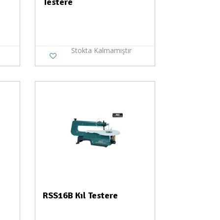
Testere
Stokta Kalmamıştır
a Yok
RSS16B Kıl Testere