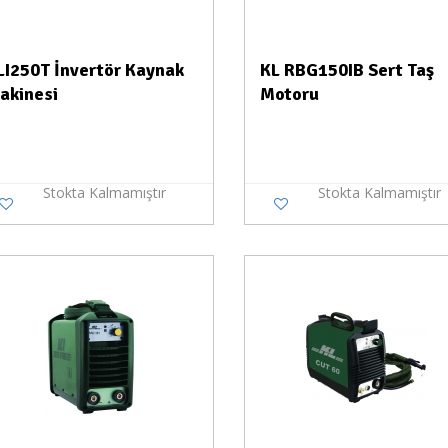
LI250T İnvertör Kaynak
KL RBG150IB Sert Taş
akinesi
Motoru
Stokta Kalmamıştır
Stokta Kalmamıştır
Stokta Yok
Stokt