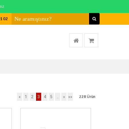
niz
01 02
228
Ürün
«
1
2
3
4
5
..
»
»»
a Yok