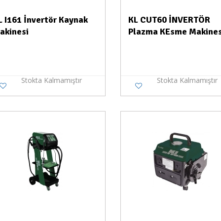
L I161 İnvertör Kaynak
KL CUT60 İNVERTÖR
akinesi
Plazma KEsme Makines
Stokta Kalmamıştır
Stokta Kalmamıştır
Stokta Yok
Stokt