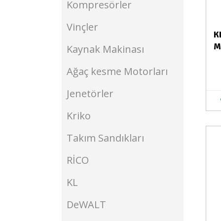
Kompresörler
Vinçler
K
M
Kaynak Makinası
Ağaç kesme Motorları
Jenetörler
Kriko
Takım Sandıkları
Stokta Yok
RİCO
KL
DeWALT