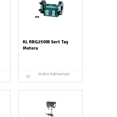
KL RBG250IB Sert Taş
Motoru
Stokta Kalmamıştır
a Yok