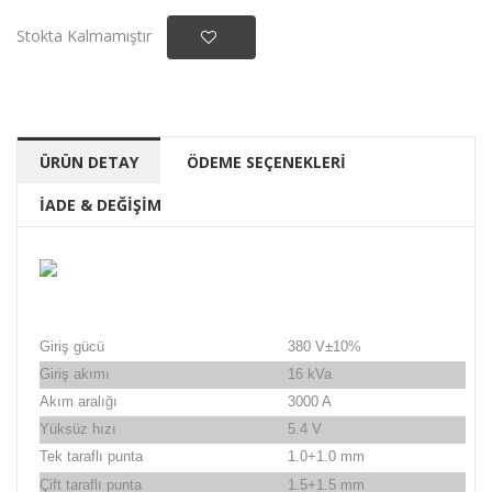
Stokta Kalmamıştır
ÜRÜN DETAY
ÖDEME SEÇENEKLERİ
İADE & DEĞİŞİM
Giriş gücü
380 V±10%
Giriş akımı
16 kVa
Akım aralığı
3000 A
Yüksüz hızı
5.4 V
Tek taraflı punta
1.0+1.0 mm
Çift taraflı punta
1.5+1.5 mm