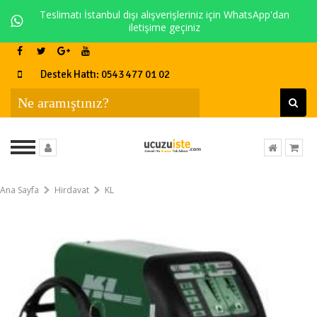
Teslimatı İstanbul dışı alışverişleriniz için WhatsApp'dan
iletişime geçiniz
Destek Hattı: 0543 477 01 02
Ana Sayfa
Hirdavat
KL